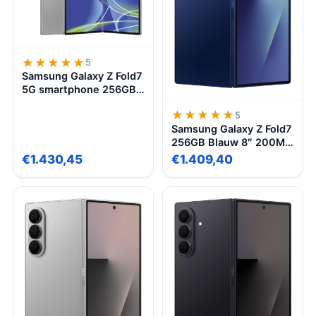
★★★★★
★★★★★
5
Samsung Galaxy Z Fold7
5G smartphone 256GB
Silver Shadow, dun,
★★★★★
★★★★★
5
licht, groot 8” scherm,
Samsung Galaxy Z Fold7
200MP camera,
256GB Blauw 8″ 200MP
Snapdragon 8 Gen 4
Camera Snapdragon 8
€1.430,45
€1.409,40
Gen 3 Dual SIM 5G
Smartphone