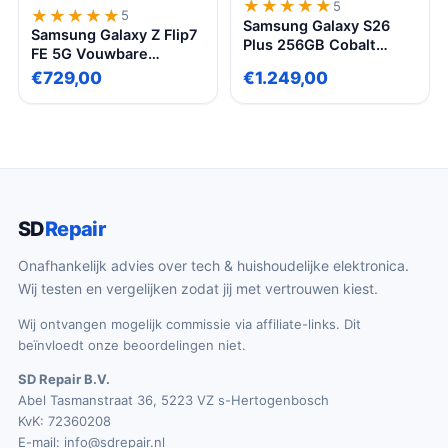
★★★★★
★★★★★
5
★★★★★
★★★★★
5
Samsung Galaxy S26
Samsung Galaxy Z Flip7
Plus 256GB Cobalt
FE 5G Vouwbare
Violet smartphone,
Smartphone 6,7″
€729,00
€1.249,00
50MP triple camera,
AMOLED 256GB Zwart
Nightography video, AI-
Compact & Krachtig
optimalisatie
SD
Repair
Onafhankelijk advies over tech & huishoudelijke elektronica.
Wij testen en vergelijken zodat jij met vertrouwen kiest.
Wij ontvangen mogelijk commissie via affiliate-links. Dit
beïnvloedt onze beoordelingen niet.
SD Repair B.V.
Abel Tasmanstraat 36, 5223 VZ s-Hertogenbosch
KvK: 72360208
E-mail:
info@sdrepair.nl