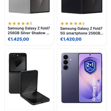
★★★★★
★★★★★
★★★★★
★★★★★
5
5
Samsung Galaxy Z Fold7
Samsung Galaxy Z Fold7
256GB Silver Shadow –
5G smartphone 256GB
8″ scherm, 200MP
JetBlack, opvouwbaar,
€1.425,00
€1.420,00
camera, Snapdragon 8
8” groot scherm, 200MP
Gen 3, 12GB RAM, 5G
camera, Snapdragon 8
smartphone
Gen 4