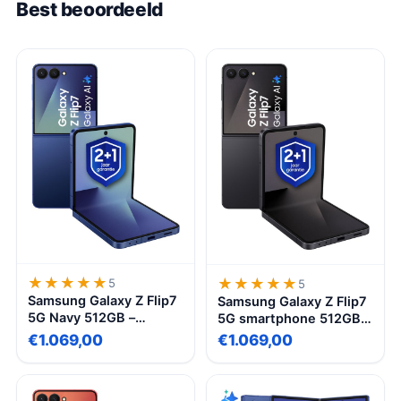
Best beoordeeld
★★★★★
★★★★★
★★★★★
★★★★★
5
5
Samsung Galaxy Z Flip7
Samsung Galaxy Z Flip7
5G Navy 512GB –
5G smartphone 512GB
Ultradun vouwbaar
Jet Black, vouwbaar
€1.069,00
€1.069,00
smartphone met
scherm, krachtige
FlexCam, 6,9″ scherm,
processor, lange
AI functies, 4300mAh
batterijduur