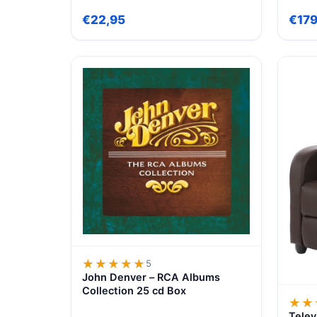
€22,95
€179
★★★★★
★★★★★
5
John Denver – RCA Albums
Collection 25 cd Box
★★
★★
Telev