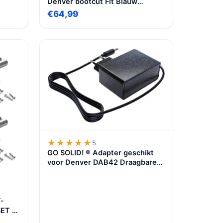
Denver bootcut Fit Blauw
Volwassenen Denim Jeansbroek
broek
€64,99
★★★★★
★★★★★
5
GO SOLID! ® Adapter geschikt
voor Denver DAB42 Draagbare
DAB Radio
T-
ET –