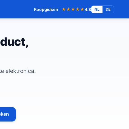
★★★★★
★★★★★
Koopgidsen
4.8
NL
DE
oduct,
e elektronica.
eken