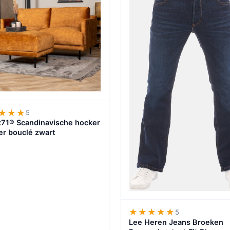
★★★
★★★
5
71® Scandinavische hocker
r bouclé zwart
★★★★★
★★★★★
5
Lee Heren Jeans Broeken