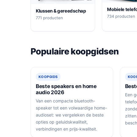
Mobiele telef
Klussen & gereedschap
734 producten
771 producten
Populaire koopgidsen
KOOPGIDS
KOO
Beste speakers en home
Best
audio 2026
Een g
Van een compacte bluetooth-
telef
speaker tot een volwaardige home-
zonde
audioset: we vergeleken de beste
zitte
opties op geluidskwaliteit,
besch
verbindingen en prijs-kwaliteit.