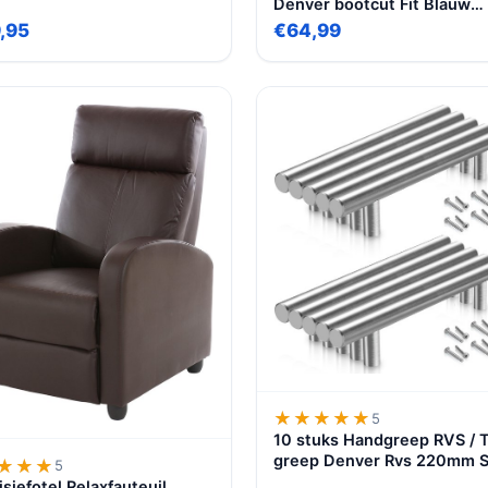
Denver bootcut Fit Blauw
Volwassenen Denim Jeans
,95
€64,99
★★★★★
★★★★★
5
10 stuks Handgreep RVS / 
greep Denver Rvs 220mm S
★★★
★★★
5
Hartafstand 160mm – Rvs –
isiefotel Relaxfauteuil