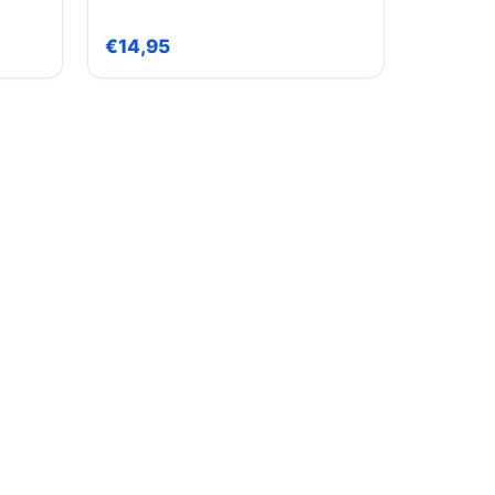
greep
 –
€14,95
ast –
en