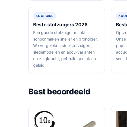
KOOPGIDS
KOO
Beste stofzuigers 2026
Best
Een goede stofzuiger maakt
Op zo
schoonmaken sneller en grondiger.
Onze 
We vergeleken steelstofzuigers,
popula
sledemodellen en accu-varianten
accudu
op zuigkracht, gebruiksgemak en
snel 
geluid.
Best beoordeeld