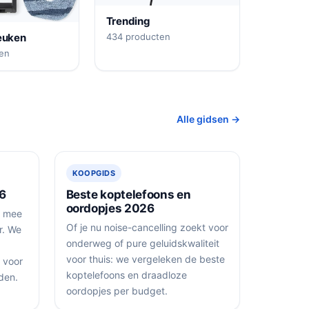
Trending
euken
434 producten
en
Alle gidsen →
KOOPGIDS
6
Beste koptelefoons en
oordopjes 2026
n mee
Of je nu noise-cancelling zoekt voor
r. We
onderweg of pure geluidskwaliteit
voor thuis: we vergeleken de beste
 voor
koptelefoons en draadloze
den.
oordopjes per budget.