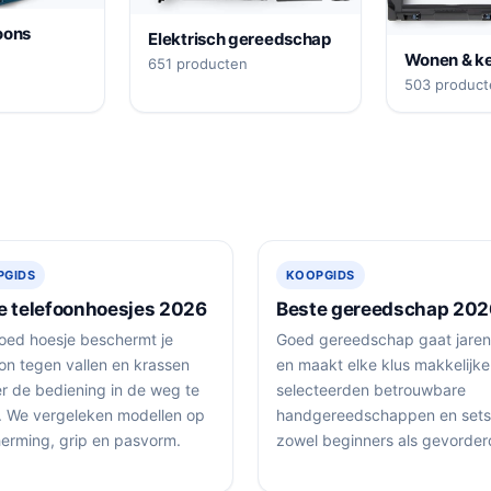
oons
Elektrisch gereedschap
Wonen & k
651 producten
503 product
PGIDS
KOOPGIDS
e telefoonhoesjes 2026
Beste gereedschap 202
oed hoesje beschermt je
Goed gereedschap gaat jare
oon tegen vallen en krassen
en maakt elke klus makkelijke
r de bediening in de weg te
selecteerden betrouwbare
n. We vergeleken modellen op
handgereedschappen en sets
erming, grip en pasvorm.
zowel beginners als gevorder