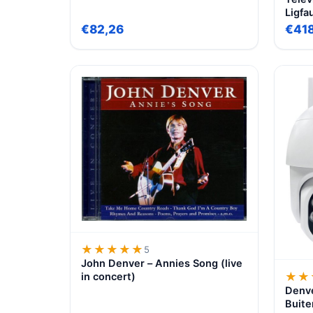
Ligfa
bruin
€82,26
€418
★★★★★
★★★★★
5
John Denver – Annies Song (live
★★
★★
in concert)
Denve
Buite