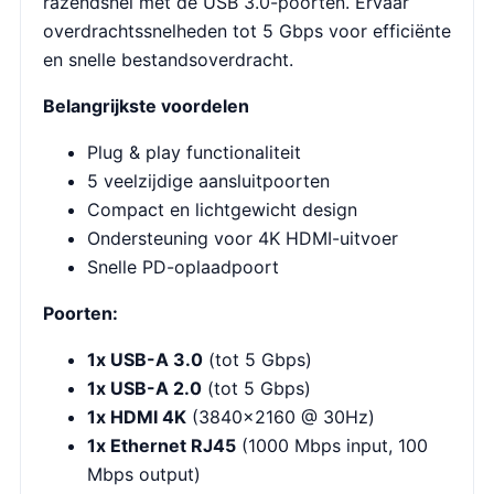
razendsnel met de USB 3.0-poorten. Ervaar
overdrachtssnelheden tot 5 Gbps voor efficiënte
en snelle bestandsoverdracht.
Belangrijkste voordelen
Plug & play functionaliteit
5 veelzijdige aansluitpoorten
Compact en lichtgewicht design
Ondersteuning voor 4K HDMI-uitvoer
Snelle PD-oplaadpoort
Poorten:
1x USB-A 3.0
(tot 5 Gbps)
1x USB-A 2.0
(tot 5 Gbps)
1x HDMI 4K
(3840×2160 @ 30Hz)
1x Ethernet RJ45
(1000 Mbps input, 100
Mbps output)