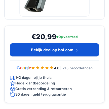
€20,99
Op voorraad
Bekijk deal op bol.com →
G
o
o
g
l
e
★★★★★
★★★★★
4.8
| 210 beoordelingen
1-2 dagen bij je thuis
Hoge klantbeoordeling
Gratis verzending & retourneren
30 dagen geld terug garantie