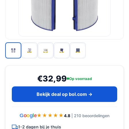
€32,99
Op voorraad
Bekijk deal op bol.com →
G
o
o
g
l
e
★★★★★
★★★★★
4.8
| 210 beoordelingen
1-2 dagen bij je thuis