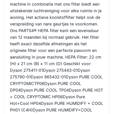
machine in combinatie met ons filter biedt een
uitstekende luchtreiniging voor elke ruimte in je
woning. Het actieve koolstoffilter helpt ook de
verspreiding van nare geurtjes te voorkomen.
Ons PARTS4® HEPA filter kent een levensduur
van 12 maanden bij normaal gebruik. Het filter
heeft exact dezeflde afmetingen als het
originele filter voor een perfecte pasvorm en
aansluiting in jouw machine. HEPA Filter: 22 cm
(H) x 21 cm (B) x 11 cm (D) Geschikt voor:
Dyson 275411-01Dyson 275443-01Dyson
275790-01Dyson 965432-01Dyson PURE COOL
CRYPTOMICTP06Dyson PURE COOL
DP04Dyson PURE COOL TP04Dyson PURE HOT
+ COOL CRYPTOMIC HP06Dyson Pure
Hot+Cool HP04Dyson PURE HUMIDIFY + COOL
PH01 (C4H)Dyson PURE HUMIDIFY+COOL