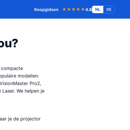
★★★★★
★★★★★
Koopgidsen
4.8
NL
DE
Jou?
n compacte
populaire modellen:
 VisionMaster Pro2,
 Laser. We helpen je
aar je de projector