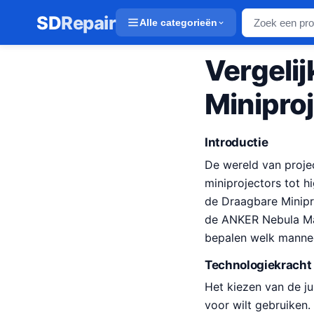
SD
Repair
Alle categorieën
Vergeli
Miniproj
Introductie
De wereld van proje
miniprojectors tot hi
de Draagbare Minipro
de ANKER Nebula Mar
bepalen welk manneq
Technologiekracht
Het kiezen van de ju
voor wilt gebruiken.