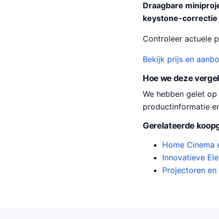
l
Draagbare miniproje
i
keystone-correctie
j
Controleer actuele pr
k
e
Bekijk prijs en aanb
p
Hoe we deze verge
r
We hebben gelet op pr
i
productinformatie e
j
s
Gerelateerde koopg
w
Home Cinema e
a
Innovatieve El
s
Projectoren en
:
€
7
9