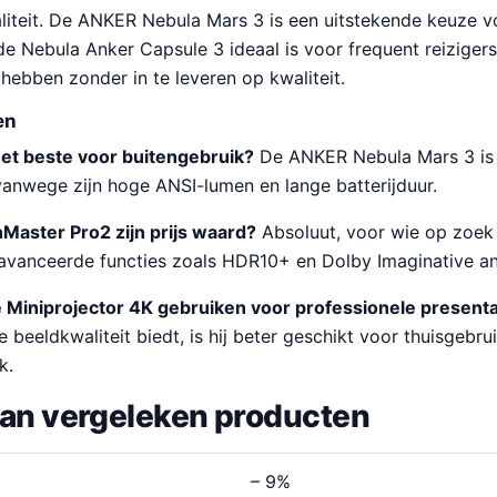
aliteit. De ANKER Nebula Mars 3 is een uitstekende keuze v
l de Nebula Anker Capsule 3 ideaal is voor frequent reizige
 hebben zonder in te leveren op kwaliteit.
en
het beste voor buitengebruik?
De ANKER Nebula Mars 3 is
vanwege zijn hoge ANSI-lumen en lange batterijduur.
nMaster Pro2 zijn prijs waard?
Absoluut, voor wie op zoek 
eavanceerde functies zoals HDR10+ en Dolby Imaginative an
 Miniprojector 4K gebruiken voor professionele presenta
e beeldkwaliteit biedt, is hij beter geschikt voor thuisgebru
k.
van vergeleken producten
– 9%