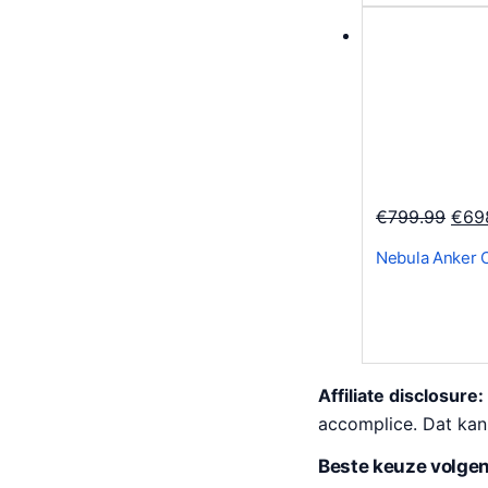
9
i
.
j
s
w
a
s
:
O
€
799.99
€
69
€
o
2
Nebula Anker 
r
,
s
9
p
9
r
9
o
Affiliate disclosure:
.
n
accomplice. Dat kan
0
k
0
Beste keuze volgen
e
.