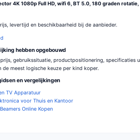
j
ctor 4K 1080p Full HD, wifi 6, BT 5.0, 180 graden rotatie
s
i
ijs, levertijd en beschikbaarheid bij de aanbieder.
s
:
od
€
lijking hebben opgebouwd
6
ijs, gebruikssituatie, productpositionering, specificaties u
9
n de meest logische keuze per kind koper.
8
.
idsen en vergelijkingen
7
n TV Apparatuur
6
ektronica voor Thuis en Kantoor
.
 Beamers Online Kopen