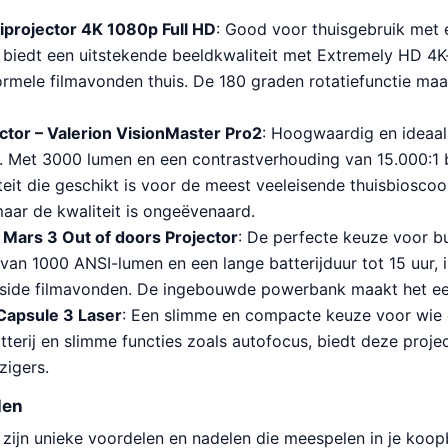
iprojector 4K 1080p Full HD
: Good voor thuisgebruik met 
 biedt een uitstekende beeldkwaliteit met Extremely HD 4K-
ormele filmavonden thuis. De 180 graden rotatiefunctie maakt
ctor – Valerion VisionMaster Pro2
: Hoogwaardig en ideaal
. Met 3000 lumen en een contrastverhouding van 15.000:1 
eit die geschikt is voor de meest veeleisende thuisbioscoo
 maar de kwaliteit is ongeëvenaard.
Mars 3 Out of doors Projector
: De perfecte keuze voor b
van 1000 ANSI-lumen en een lange batterijduur tot 15 uur, 
tside filmavonden. De ingebouwde powerbank maakt het een
Capsule 3 Laser
: Een slimme en compacte keuze voor wie 
erij en slimme functies zoals autofocus, biedt deze projecto
zigers.
len
zijn unieke voordelen en nadelen die meespelen in je koopb