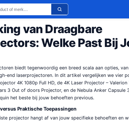
jking van Draagbare
ectors: Welke Past Bij 
ctoren biedt tegenwoordig een breed scala aan opties, va
gh-end laserprojectoren. In dit artikel vergelijken we vier 
jector 4K 1080p Full HD, de 4K Laser Projector – Valerion
s 3 Out of doors Projector, en de Nebula Anker Capsule 3
uin het beste bij jouw behoeften previous.
 versus Praktische Toepassingen
iste projector hangt af van jouw specifieke behoeften en w