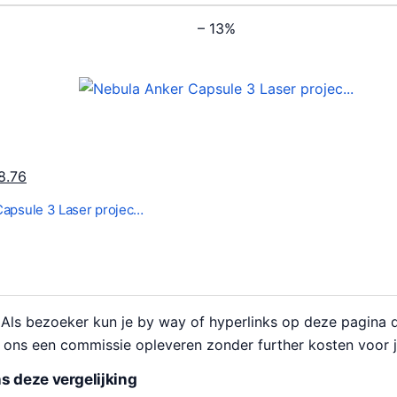
,
– 13%
5
4
9
.
1
1
H
8.76
.
u
Capsule 3 Laser projec…
i
d
i
g
e
Als bezoeker kun je by way of hyperlinks op deze pagina 
p
 ons een commissie opleveren zonder further kosten voor j
r
s deze vergelijking
i