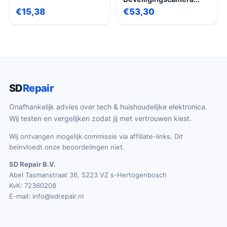
Buiten en Binnen – met
€15,38
€53,30
Nachtzicht – Met WiFi &
App – Full HD –
Bewegingsdetectie –
IOC224
SD
Repair
Onafhankelijk advies over tech & huishoudelijke elektronica.
Wij testen en vergelijken zodat jij met vertrouwen kiest.
Wij ontvangen mogelijk commissie via affiliate-links. Dit
beïnvloedt onze beoordelingen niet.
SD Repair B.V.
Abel Tasmanstraat 36, 5223 VZ s-Hertogenbosch
KvK: 72360208
E-mail:
info@sdrepair.nl