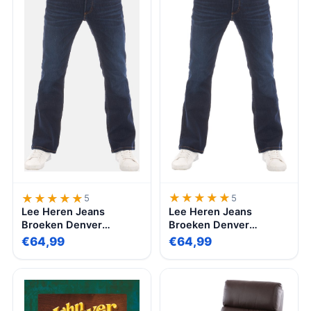
Meubelbeslag –
Keukengreep –
deurgreep rVS
★★★★★
★★★★★
★★★★★
★★★★★
5
5
Lee Heren Jeans
Lee Heren Jeans
Broeken Denver
Broeken Denver
bootcut Fit Blauw
bootcut Fit Blauw
€64,99
€64,99
Volwassenen Denim
Volwassenen Denim
Jeansbroek
Jeansbroek