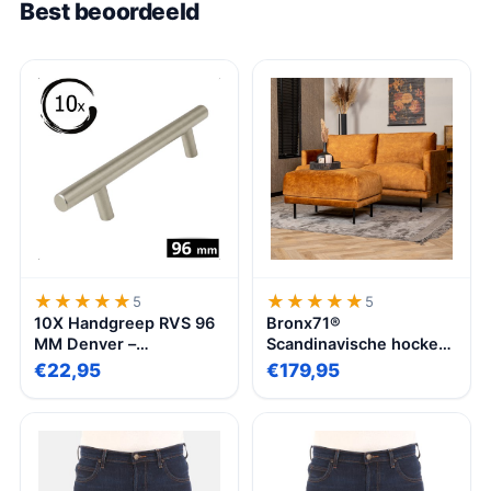
Best beoordeeld
★★★★★
★★★★★
★★★★★
★★★★★
5
5
10X Handgreep RVS 96
Bronx71®
MM Denver –
Scandinavische hocker
Handgrepen
Denver bouclé zwart
€22,95
€179,95
keukenkastjes –
Handgrepen voor
deurtjes – Handgrepen
Kast – Handgreep
keukenkastjes –
Handgreep kast –