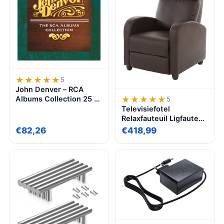
★★★★★
★★★★★
5
John Denver – RCA
★★★★★
★★★★★
Albums Collection 25 cd
5
Box
Televisiefotel
Relaxfauteuil Ligfauteuil
Denver, kunstleer ~
€82,26
€418,99
bruin