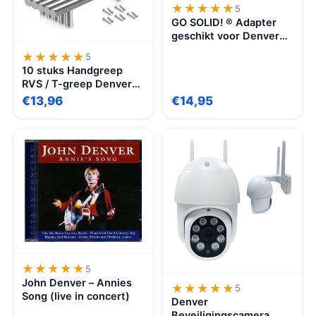
★★★★★
★★★★★
5
GO SOLID! ® Adapter
geschikt voor Denver
DAB42 Draagbare DAB
★★★★★
★★★★★
5
Radio
10 stuks Handgreep
RVS / T-greep Denver
Rvs 220mm SET –
€13,96
€14,95
Hartafstand 160mm –
Rvs – Meubelgreep Rvs
– Keukengreep Rvs-
Greep Rvs – Deurgreep
– Handgreep
keukenkastjes –
keukenkast –
handgrepen kast –
meubelgrepen –
Handgrepen voor
deurtjes 10MM
★★★★★
★★★★★
5
John Denver – Annies
★★★★★
★★★★★
5
Song (live in concert)
Denver
Beveiligingscamera