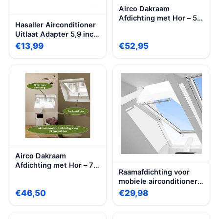
Airco Dakraam
Afdichting met Hor – 55
Hasaller Airconditioner
x 118 cm – Geschikt voor
Uitlaat Adapter 5,9 inch
Inbouw Velux: CK06
Airconditioner
€13,99
€52,95
(c06) – Airco Slang
Uitlaatslang Connector
Afsluiten – Airco
Vierkante Uitlaatkanaal
Raamafdichting
Interface Draagbare
Oplossing – Afdichting
Airs Conditioners
Raamafdichtingskit
Accessoires voor
Mobiele Airs
Conditioners Adapter
Airco Dakraam
Afdichting met Hor – 78
Raamafdichting voor
x 62 cm – Geschikt voor
mobiele airconditioners,
Inbouw Velux: MK27 |
dakramen,
€46,50
€29,98
Fakro/Optilight:
warmeluchtstop voor
Maatcode 33 – Slang
bevestiging aan
Afsluiten – Airco
kantelramen,