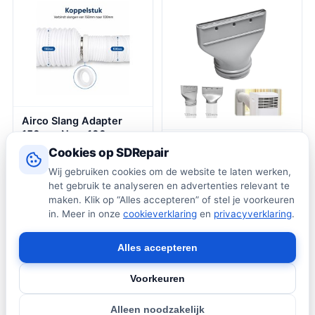
Raamafdichting
airconditioning,
Oplossing – Afdichting
afdichting, 230 cm x 2
Raamafdichtingskit
Airco Slang Adapter
150mm Naar 100mm
Airconditioning
PVC – Airconditioning
Cookies op SDRepair
Afvoerslang Adapter
Verloopstuk –
Plat, Afvoerslang
Wij gebruiken cookies om de website te laten werken,
€24,95
€20,99
Afvoerslang Koppeling –
Airconditioning Adapter
het gebruik te analyseren en advertenties relevant te
Ventilatie Adapter –
Vvoor Ramen,
maken. Klik op “Alles accepteren” of stel je voorkeuren
Mobiele Airco
Accessoires Voor
Aansluiting –
in. Meer in onze
cookieverklaring
en
privacyverklaring
.
Mobiele
Luchtafvoer Verloop –
Airconditioning,
Klimaatbeheersing
Alles accepteren
Afzuiging, Droger
Accessoire – Universele
(130/150mm)
Slangverbinder – 150 x
Voorkeuren
100 mm – Wit
Alleen noodzakelijk