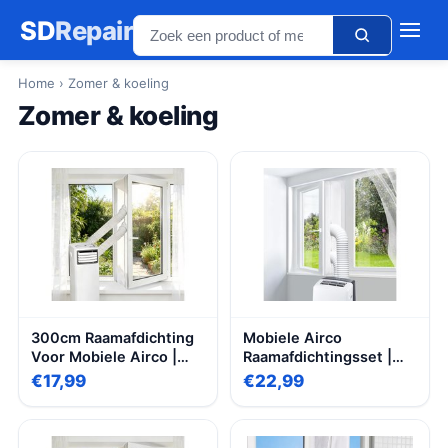
SD
Repair
Home
› Zomer & koeling
Zomer & koeling
300cm Raamafdichting
Mobiele Airco
Voor Mobiele Airco |
Raamafdichtingsset |
Raamafdichtingsstof
400cm Verstelbare
€17,99
€22,99
Met Dubbele
Afdichtingsstrip | Hete
Ritssluiting | Universeel
Lucht Stop Met Rits En
Voor Schuiframen En
Klittenband | Geschikt