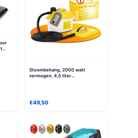
oor
rt
Stoombehang, 2000 watt
vermogen, 4,5 liter
waterreservoir, werktijd ca. 80
minuten. Behangverwijderaar,
waterdampgenerator,
behangoplosser 4,5 Liter
€49,50
Wassertank Behangoplosser
2000 Watt