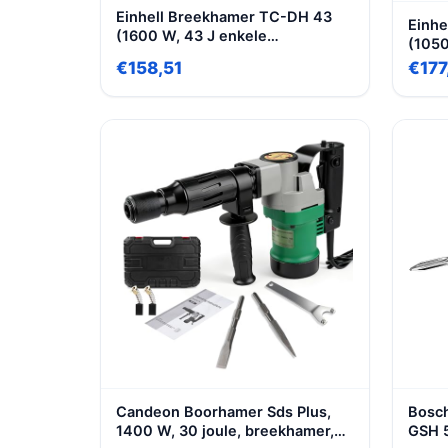
Einhell Breekhamer TC-DH 43
Einhe
(1600 W, 43 J enkele
(1050
slagvastheid, SDS-zeskant-
gere
€158,51
€177
gereedschapshouder, 180 °
trill
verstelbare extra handgreep,
flexi
incl. Spitse en platte beitels,
handg
koffer)
incl. 
e-box
Candeon Boorhamer Sds Plus,
Bosch
1400 W, 30 joule, breekhamer,
GSH 5