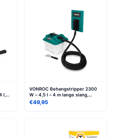
45 graden,
VONROC Behangstripper 2300
 l,
W – 4,5 l – 4 m lange slang,
 m
spatel voor muren (2300W –
€49,95
at en
4,0m)