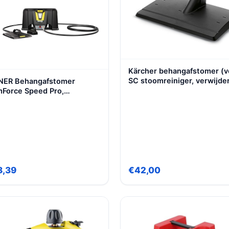
Kärcher behangafstomer (v
SC stoomreiniger, verwijde
ER Behangafstomer
eenvoudig lijmresten met
Force Speed Pro,
stoom)
voirvolume: 5,1 l, Stoomtijd
 68 min, Slanglengte: 5 m,
 W, 230 V
8,39
€42,00