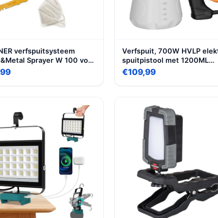
ER verfspuitsysteem
Verfspuit, 700W HVLP elek
&Metal Sprayer W 100 voor
spuitpistool met 1200ML
n beits binnen en buiten, 5
container, 1000ml/min, 4
,99
€109,99
 min, reservoir 800 ml, 280
spuitmonden en 3 patronen
instelbare doorstroming,
reinigings- en
blaasverbindingen, voor
meubels, muren, hekken en