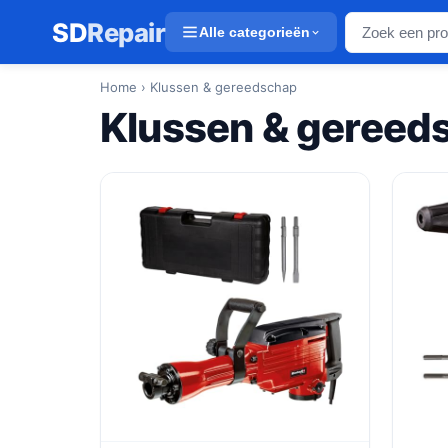
SD
Repair
Alle categorieën
Home
› Klussen & gereedschap
Klussen & gereed