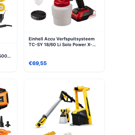
Einhell Accu Verfspuitsysteem
TC-SY 18/60 Li Solo Power X-
Change (Li-Ion, 18 V,
 500
spuitcapaciteit 650 ml/min, 800
ml verfreservoir, incl. 2,0 mm en
€69,55
2,5 mm mondstuk, levering
zonder accu en lader)
risch
n en