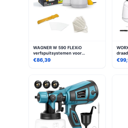
WAGNER W 590 FLEXiO
WORX
verfspuitsystemen voor
draad
muur/latexverven, lakken &
allee
€86,39
€99,
houtbeschermingsmiddelen/beits
oplad
binnen en buiten, 15 m²-6 min,
reservoir 1300 ml/800 ml, 630 W