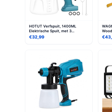
HOTUT Verfspuit, 1400ML
WAGN
Elektrische Spuit, met 3
Wood
Sproeiers en 3 Spuitpatronen,
lak e
€32,99
€43
Instelbare Doorstroomsnelheid,
m²-12
voor Meubels, Muren, Deuren,
W
Hekken, Doe-het-zelfprojecten
en Plafonds