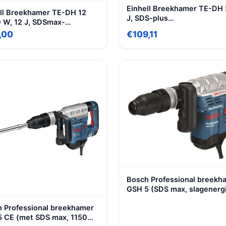
Einhell Breekhamer TE-DH 
ll Breekhamer TE-DH 12
J, SDS-plus
 W, 12 J, SDSmax-
gereedschapsopname,
edschapshouder,
,00
€109,11
trillingsgedempte handgree
ingsgedempte handgreep,
flexibel instelbare extra
bel verstelbare extra
handgreep, incl. E-box)
reep, 4 m rubberen kabel,
Spitse- platte beitels, incl.
)
Bosch Professional breekh
GSH 5 (SDS max, slagenergi
J, 1100 watt, incl. puntbeite
 Professional breekhamer
opbergkoffer)
 CE (met SDS max, 1150