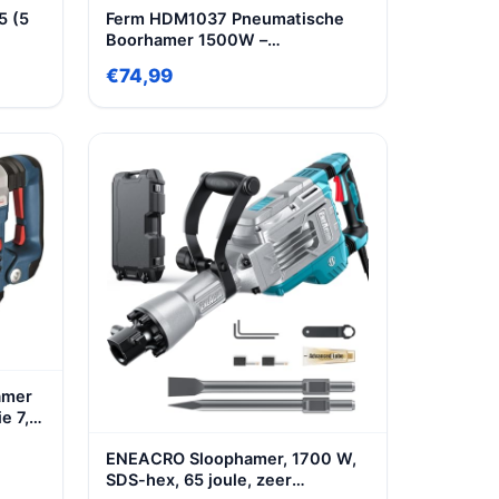
5 (5
Ferm HDM1037 Pneumatische
Boorhamer 1500W –
Zijhandgreep – inclusief 3x SDS
€74,99
p,
Plus boren 2x SDS Plus beitels
gereedschapskoppen, zwart,
blauw
amer
e 7,5
l &
ENEACRO Sloophamer, 1700 W,
SDS-hex, 65 joule, zeer