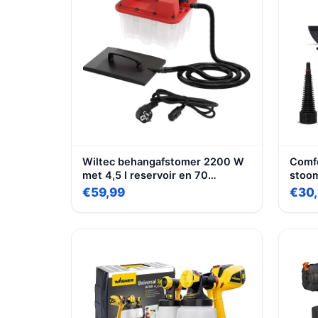
Wiltec behangafstomer 2200 W
Comfo
met 4,5 l reservoir en 70
stoom
minuten looptijd, stoomapparaat
stoom
€59,99
€30
voor het verwijderen van behang
voor 
voor 
veel 