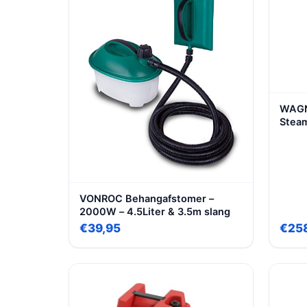
WAGN
Steam
Reser
max.:
2750
VONROC Behangafstomer –
2000W – 4.5Liter & 3.5m slang
€39,95
€25