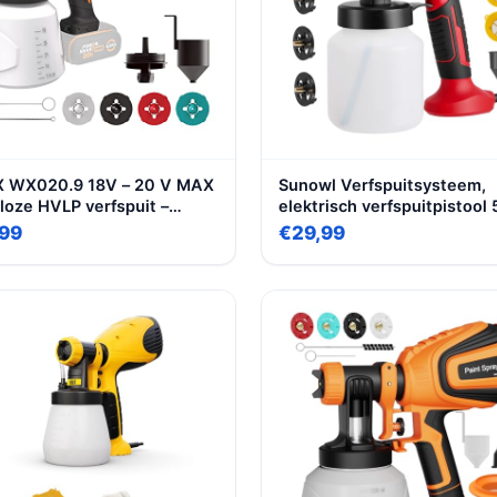
 WX020.9 18V – 20 V MAX
Sunowl Verfspuitsysteem,
loze HVLP verfspuit –
elektrisch verfspuitpistool
n gereedschap – batterij en
W, 4 sproeiers en 3
99
€29,99
er worden apart verkocht
spuitpatronen, 1000 ml
verfhouder, verstelbare
verfstroom, lakpistool elekt
voor hekken, kasten, mure
plafonds