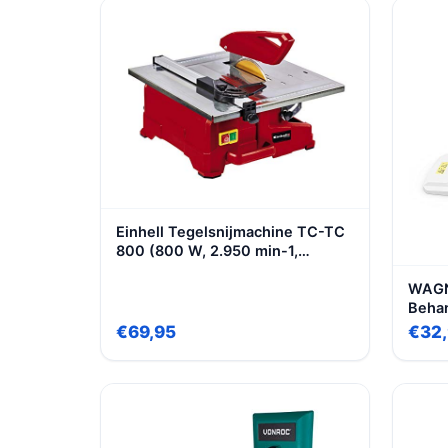
cilin
Einhell Tegelsnijmachine TC-TC
800 (800 W, 2.950 min-1,
schuine roestvrij stalen tafel met
WAGN
hoekschaal, verstelbare
Behan
hoekaanslag, scheurhek met
stoom
schaalverdeling, incl.
€69,95
€32
slang
diamantzaagschijf Ø 180)