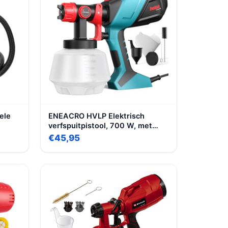
ele
ENEACRO HVLP Elektrisch
verfspuitpistool, 700 W, met
ng,
reservoir van 1200 ml,
€45,95
 en
verstelbare doorstroming en
or
sproeihoek, 5 messing
spuitmonden voor binnen en
buiten