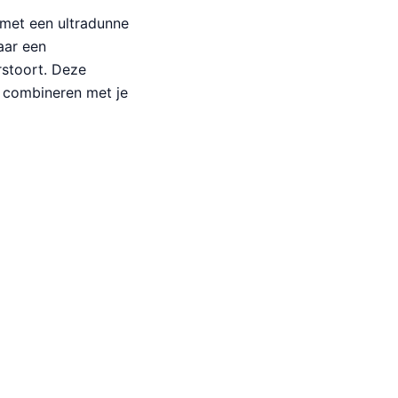
met een ultradunne
aar een
rstoort. Deze
t combineren met je