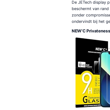
De JETech display p
beschermt van rand 
zonder compromissen
ondervindt bij het g
NEW’C Privateness 