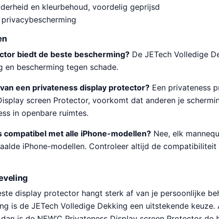
derheid en kleurbehoud, voordelig geprijsd
privacybescherming
en
ector biedt de beste bescherming?
De JETech Volledige De
g en bescherming tegen schade.
 van een privateness display protector?
Een privateness pr
isplay screen Protector, voorkomt dat anderen je schermi
ess in openbare ruimtes.
s compatibel met alle iPhone-modellen?
Nee, elk mannequi
lde iPhone-modellen. Controleer altijd de compatibiliteit
eveling
te display protector hangt sterk af van je persoonlijke be
g is de JETech Volledige Dekking een uitstekende keuze. 
s, dan is de NEW’C Privateness Display screen Protector de 