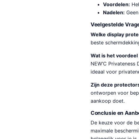
Voordelen:
Hel
Nadelen:
Geen 
Veelgestelde Vrag
Welke display prot
beste schermdekkin
Wat is het voordeel
NEW’C Privateness D
ideaal voor privaten
Zijn deze protector
ontworpen voor bepaa
aankoop doet.
Conclusie en Aanb
De keuze voor de bes
maximale beschermin
belangrijk voor je i