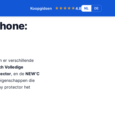
★★★★★
★★★★★
Koopgidsen
4.8
NL
DE
Phone:
 er verschillende
h Volledige
tector
, en de
NEW’C
 eigenschappen die
ay protector het