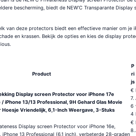
eldere bescherming, biedt de NEW’C Transparante Display 
lk van deze protectors biedt een effectieve manier om je 
ade en krassen. Bekijk de opties en kies de display protec
ious.
P
Product
ri
js
€
ekking Display screen Protector voor iPhone 17e
7.
 / iPhone 13/13 Professional, 9H Gehard Glas Movie
6
oesje Vriendelijk, 6,1-Inch Weergave, 3-Stuks
4
€
ateness Display screen Protector voor iPhone 16e,
8.
, iPhone 13 Professional (6,1 inch), verbeterde 28-graden