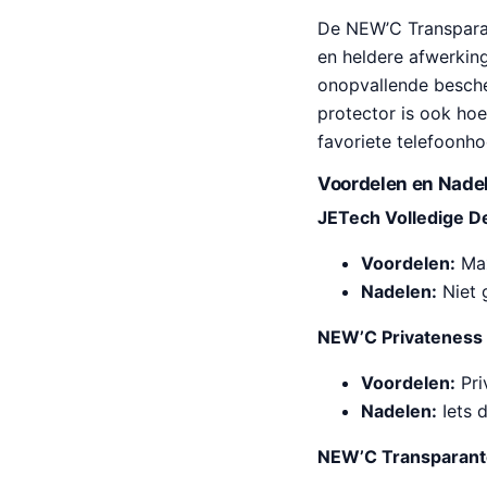
De NEW’C Transparan
en heldere afwerking
onopvallende besche
protector is ook hoe
favoriete telefoonho
Voordelen en Nadel
JETech Volledige D
Voordelen:
Max
Nadelen:
Niet 
NEW’C Privateness 
Voordelen:
Pri
Nadelen:
Iets 
NEW’C Transparante