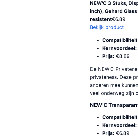
NEW'C 3 Stuks, Disp
inch), Gehard Glas
resistent
€
6.89
Bekijk product
Compatibiliteit
Kernvoordeel:
Prijs:
€8.89
De NEW’C Privatenes
privateness. Deze p
anderen mee kunnen 
veel onderweg zijn 
NEW’C Transparant
Compatibiliteit
Kernvoordeel:
Prijs:
€6.89