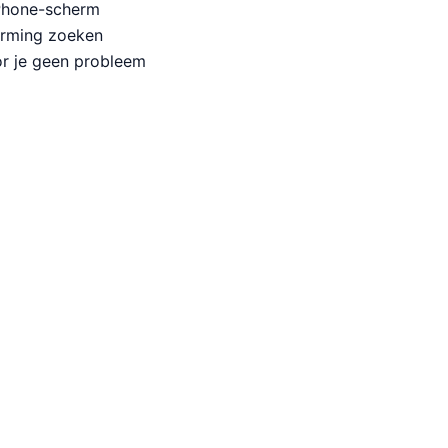
iPhone-scherm
herming zoeken
or je geen probleem