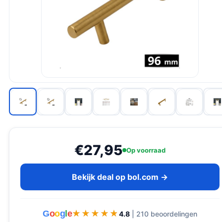
€27,95
Op voorraad
Bekijk deal op bol.com →
G
o
o
g
l
e
★★★★★
★★★★★
4.8
| 210 beoordelingen