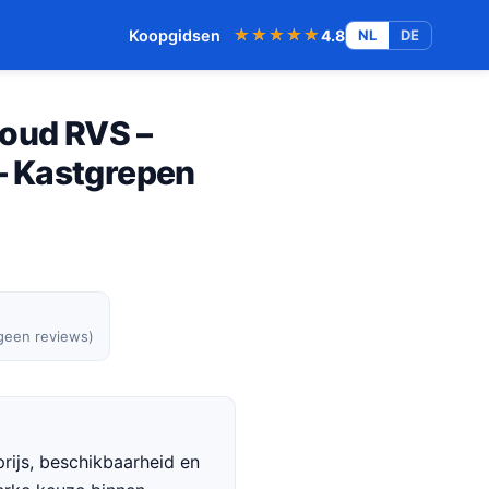
★★★★★
★★★★★
Koopgidsen
4.8
NL
DE
oud RVS –
 Kastgrepen
 geen reviews)
rijs, beschikbaarheid en