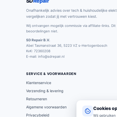
SD
Repair
Onafhankelijk advies over tech & huishoudelijke elekt
vergelijken zodat jij met vertrouwen kiest.
Wij ontvangen mogelijk commissie via affiliate-links. Di
beoordelingen niet.
SD Repair B.V.
Abel Tasmanstraat 36, 5223 VZ s-Hertogenbosch
KvK: 72360208
E-mail:
info@sdrepair.nl
SERVICE & VOORWAARDEN
Klantenservice
Verzending & levering
Retourneren
Algemene voorwaarden
Cookies op
Privacybeleid
Wij gebruiken