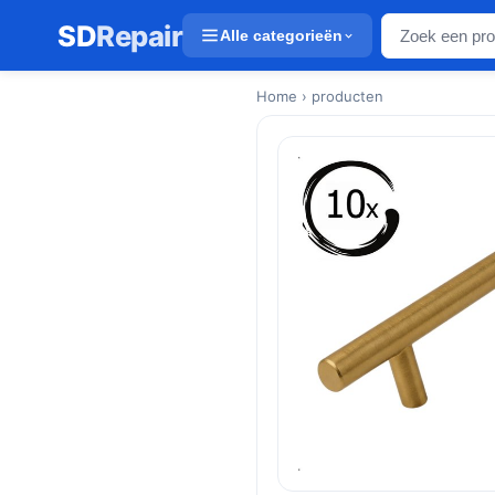
SD
Repair
Alle categorieën
Home
› producten