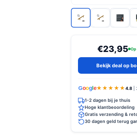
€23,95
Op
Bekijk deal op b
G
o
o
g
l
e
★★★★★
★★★★★
4.8
|
1-2 dagen bij je thuis
Hoge klantbeoordeling
Gratis verzending & re
30 dagen geld terug gar