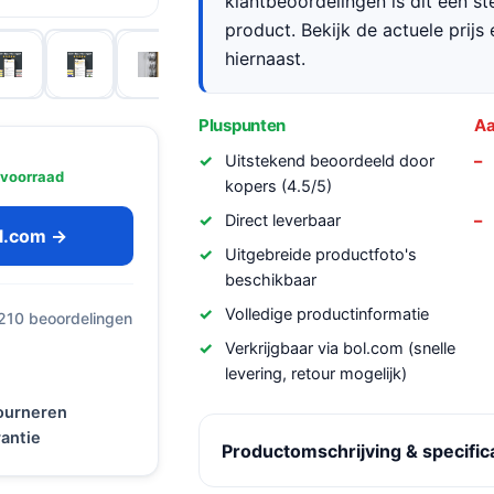
klantbeoordelingen is dit een s
product. Bekijk de actuele prijs 
hiernaast.
Pluspunten
Aa
Uitstekend beoordeeld door
 voorraad
kopers (4.5/5)
Direct leverbaar
ol.com →
Uitgebreide productfoto's
beschikbaar
Volledige productinformatie
 210 beoordelingen
Verkrijgbaar via bol.com (snelle
levering, retour mogelijk)
tourneren
antie
Productomschrijving & specific