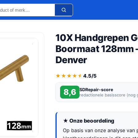
10X Handgrepen G
Boormaat 128mm –
Denver
★★★★★
★★★★★
4.5/5
SDRepair-score
8,6
redactionele basisscore (nog
★ Onze beoordeling
Op basis van onze analyse van p