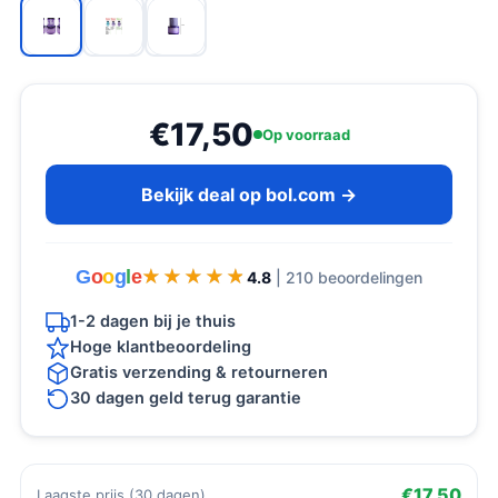
€17,50
Op voorraad
Bekijk deal op bol.com →
G
o
o
g
l
e
★★★★★
★★★★★
4.8
| 210 beoordelingen
1-2 dagen bij je thuis
Hoge klantbeoordeling
Gratis verzending & retourneren
30 dagen geld terug garantie
€17,50
Laagste prijs (30 dagen)