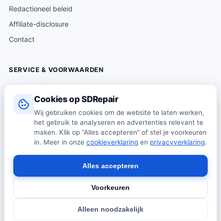
Redactioneel beleid
Affiliate-disclosure
Contact
SERVICE & VOORWAARDEN
Klantenservice
Cookies op SDRepair
Verzending & levering
Wij gebruiken cookies om de website te laten werken,
Retourneren
het gebruik te analyseren en advertenties relevant te
maken. Klik op “Alles accepteren” of stel je voorkeuren
Algemene voorwaarden
in. Meer in onze
cookieverklaring
en
privacyverklaring
.
Privacybeleid
Cookiebeleid
Alles accepteren
Voorkeuren
© 2026 SDRepair · Onafhankelijk vergelijkingsplatform · Wij
Alleen noodzakelijk
verkopen zelf geen producten · Alle prijzen onder voorbehoud.