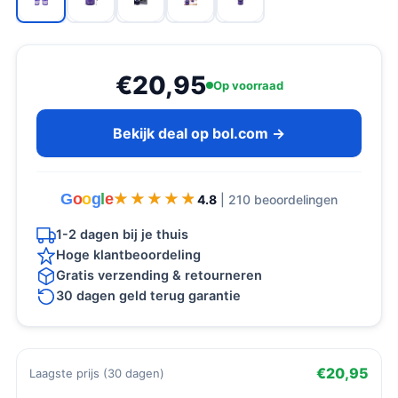
€20,95
Op voorraad
Bekijk deal op bol.com →
G
o
o
g
l
e
★★★★★
★★★★★
4.8
| 210 beoordelingen
1-2 dagen bij je thuis
Hoge klantbeoordeling
Gratis verzending & retourneren
30 dagen geld terug garantie
€20,95
Laagste prijs (30 dagen)