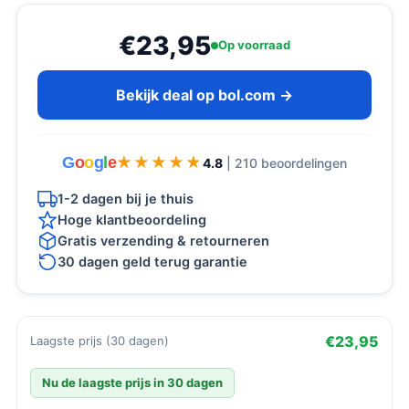
€23,95
Op voorraad
Bekijk deal op bol.com →
G
o
o
g
l
e
★★★★★
★★★★★
4.8
| 210 beoordelingen
1-2 dagen bij je thuis
Hoge klantbeoordeling
Gratis verzending & retourneren
30 dagen geld terug garantie
€23,95
Laagste prijs (30 dagen)
Nu de laagste prijs in 30 dagen