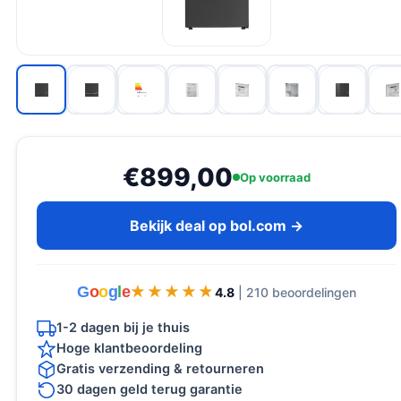
€899,00
Op voorraad
Bekijk deal op bol.com →
G
o
o
g
l
e
★★★★★
★★★★★
4.8
| 210 beoordelingen
1-2 dagen bij je thuis
Hoge klantbeoordeling
Gratis verzending & retourneren
30 dagen geld terug garantie