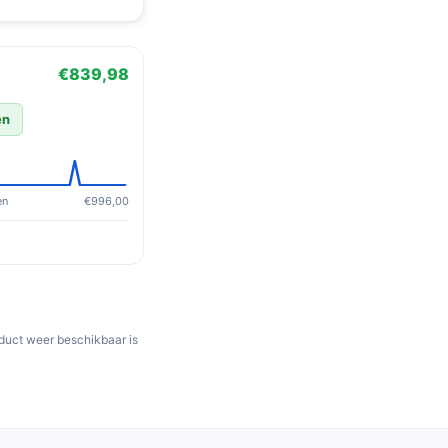
€839,98
en
en
€996,00
oduct weer beschikbaar is