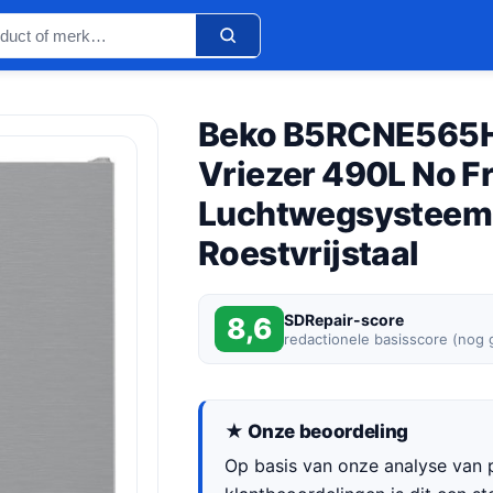
Beko B5RCNE565H
Vriezer 490L No Fr
Luchtwegsysteem 
Roestvrijstaal
SDRepair-score
8,6
redactionele basisscore (nog
★ Onze beoordeling
Op basis van onze analyse van p