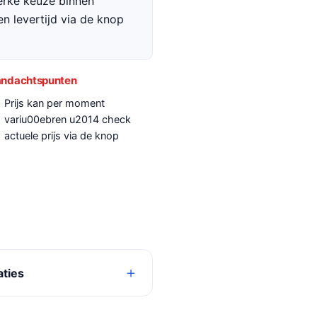
terke keuze binnen
en levertijd via de knop
ndachtspunten
Prijs kan per moment
variu00ebren u2014 check
actuele prijs via de knop
aties