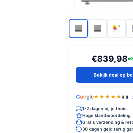
€839,98
O
Bekijk deal op b
G
o
o
g
l
e
★★★★★
★★★★★
4.8
|
1-2 dagen bij je thuis
Hoge klantbeoordeling
Gratis verzending & re
30 dagen geld terug gar