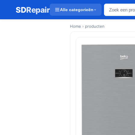
SD
Repair
Alle categorieën
Home
› producten