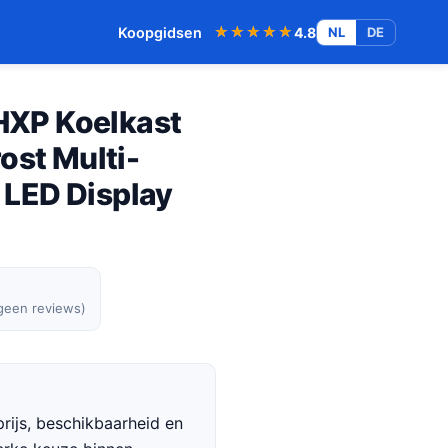
★★★★★
★★★★★
Koopgidsen
4.8
NL
DE
XP Koelkast
ost Multi-
LED Display
 geen reviews)
rijs, beschikbaarheid en