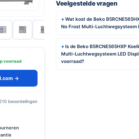
Veelgestelde vragen
Wat kost de Beko B5RCNE565HXP
No Frost Multi-Luchtwegsysteem L
Is de Beko B5RCNE565HXP Koelk
Multi-Luchtwegsysteem LED Displa
voorraad?
p voorraad
ol.com →
 210 beoordelingen
tourneren
antie