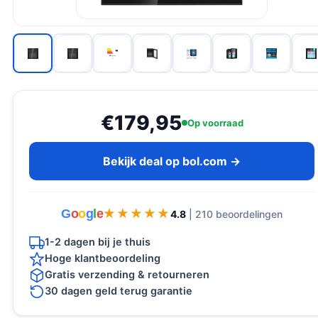
€179,95
Op voorraad
Bekijk deal op bol.com →
G
o
o
g
l
e
★★★★★
★★★★★
4.8
| 210 beoordelingen
1-2 dagen bij je thuis
Hoge klantbeoordeling
Gratis verzending & retourneren
30 dagen geld terug garantie