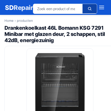
SD
Repair
Home
› producten
Drankenkoelkast 46L Bomann KSG 7291
Minibar met glazen deur, 2 schappen, stil
42dB, energiezuinig