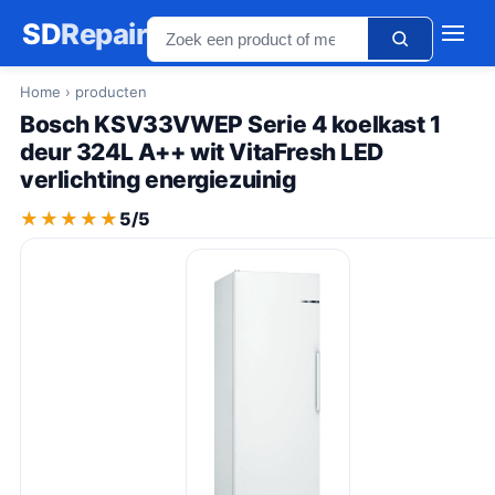
SD
Repair
Home
› producten
Bosch KSV33VWEP Serie 4 koelkast 1
deur 324L A++ wit VitaFresh LED
verlichting energiezuinig
★★★★★
★★★★★
5/5