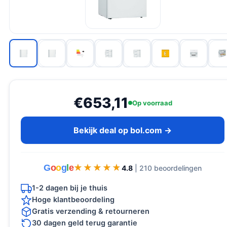
€653,11
Op voorraad
Bekijk deal op bol.com →
G
o
o
g
l
e
★★★★★
★★★★★
4.8
| 210 beoordelingen
1-2 dagen bij je thuis
Hoge klantbeoordeling
Gratis verzending & retourneren
30 dagen geld terug garantie