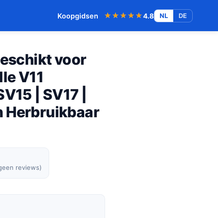
★★★★★
★★★★★
Koopgidsen
4.8
NL
DE
geschikt voor
lle V11
SV15 | SV17 |
 Herbruikbaar
 geen reviews)