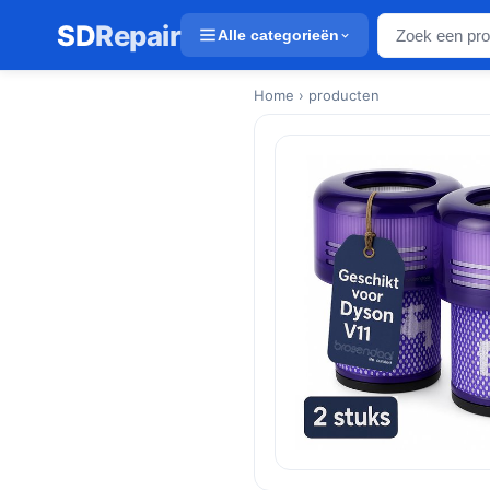
SD
Repair
Alle categorieën
Home
› producten