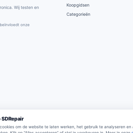
Koopgidsen
ronica. Wij testen en
Categorieën
t beïnvloedt onze
 SDRepair
 cookies om de website te laten werken, het gebruik te analyseren en
ken. Klik op “Alles accepteren” of stel je voorkeuren in. Meer in onze