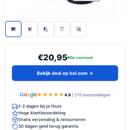
€20,95
Op voorraad
Bekijk deal op bol.com →
G
o
o
g
l
e
★★★★★
★★★★★
4.8
| 210 beoordelingen
1-2 dagen bij je thuis
Hoge klantbeoordeling
Gratis verzending & retourneren
30 dagen geld terug garantie