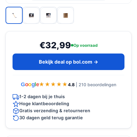
€32,99
Op voorraad
Bekijk deal op bol.com →
G
o
o
g
l
e
★★★★★
★★★★★
4.8
| 210 beoordelingen
1-2 dagen bij je thuis
Hoge klantbeoordeling
Gratis verzending & retourneren
30 dagen geld terug garantie