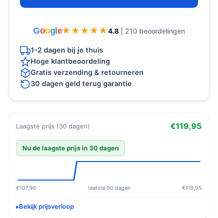
G
o
o
g
l
e
★★★★★
★★★★★
4.8
| 210 beoordelingen
1-2 dagen bij je thuis
Hoge klantbeoordeling
Gratis verzending & retourneren
30 dagen geld terug garantie
€119,95
Laagste prijs (30 dagen)
Nu de laagste prijs in 30 dagen
€107,96
laatste 90 dagen
€119,95
Bekijk prijsverloop