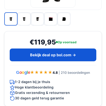
€119,95
Op voorraad
Bekijk deal op bol.com →
G
o
o
g
l
e
★★★★★
★★★★★
4.8
| 210 beoordelingen
1-2 dagen bij je thuis
Hoge klantbeoordeling
Gratis verzending & retourneren
30 dagen geld terug garantie