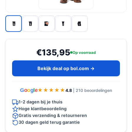
€135,95
Op voorraad
Bekijk deal op bol.com →
G
o
o
g
l
e
★★★★★
★★★★★
4.8
| 210 beoordelingen
1-2 dagen bij je thuis
Hoge klantbeoordeling
Gratis verzending & retourneren
30 dagen geld terug garantie