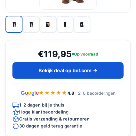
€119,95
Op voorraad
Bekijk deal op bol.com →
G
o
o
g
l
e
★★★★★
★★★★★
4.8
| 210 beoordelingen
1-2 dagen bij je thuis
Hoge klantbeoordeling
Gratis verzending & retourneren
30 dagen geld terug garantie