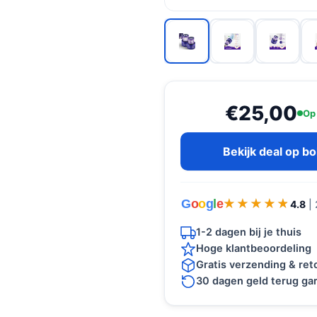
€25,00
Op
Bekijk deal op b
G
o
o
g
l
e
★★★★★
★★★★★
4.8
|
1-2 dagen bij je thuis
Hoge klantbeoordeling
Gratis verzending & re
30 dagen geld terug gar