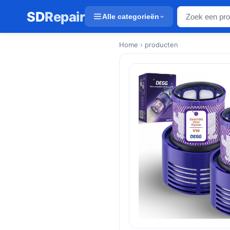
SD
Repair
Alle categorieën
Home
› producten