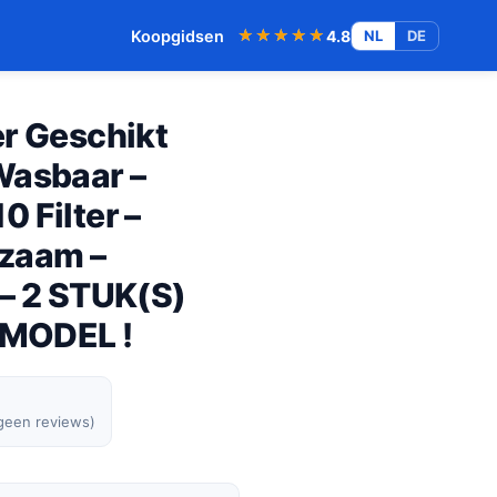
★★★★★
★★★★★
Koopgidsen
4.8
NL
DE
er Geschikt
Wasbaar –
 Filter –
rzaam –
 – 2 STUK(S)
MODEL !
 geen reviews)