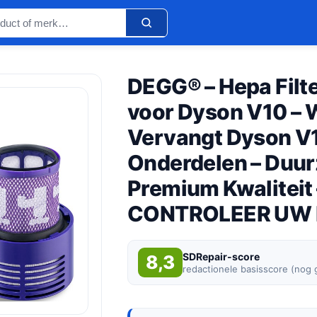
DEGG® – Hepa Filt
voor Dyson V10 – 
Vervangt Dyson V10
Onderdelen – Duu
Premium Kwaliteit
CONTROLEER UW 
SDRepair-score
8,3
redactionele basisscore (nog