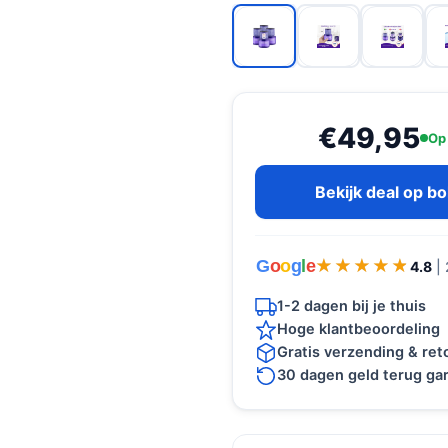
€49,95
Op
Bekijk deal op b
G
o
o
g
l
e
★★★★★
★★★★★
4.8
|
1-2 dagen bij je thuis
Hoge klantbeoordeling
Gratis verzending & re
30 dagen geld terug gar