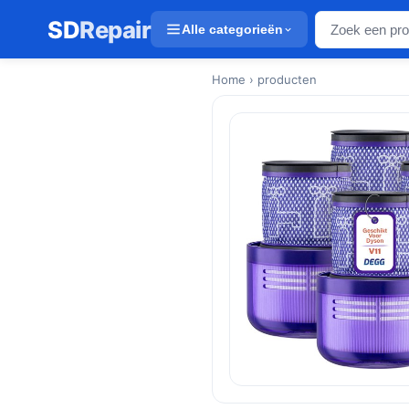
SD
Repair
Alle categorieën
Home
› producten