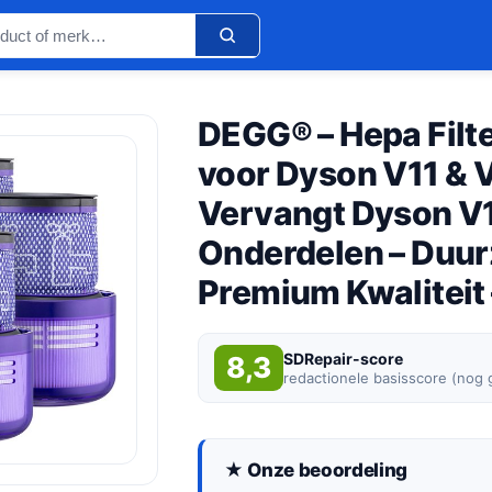
DEGG® – Hepa Filt
voor Dyson V11 & 
Vervangt Dyson V11
Onderdelen – Duu
Premium Kwaliteit
SDRepair-score
8,3
redactionele basisscore (nog
★ Onze beoordeling