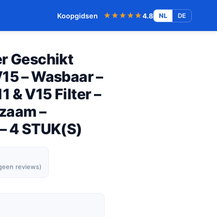
★★★★★
★★★★★
Koopgidsen
4.8
NL
DE
er Geschikt
V15 – Wasbaar –
 & V15 Filter –
rzaam –
 – 4 STUK(S)
 geen reviews)