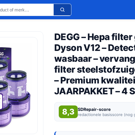
DEGG – Hepa filter
Dyson V12 – Detect
wasbaar – vervangt 
filter steelstofzu
– Premium kwalitei
JAARPAKKET – 4 
SDRepair-score
8,3
redactionele basisscore (nog