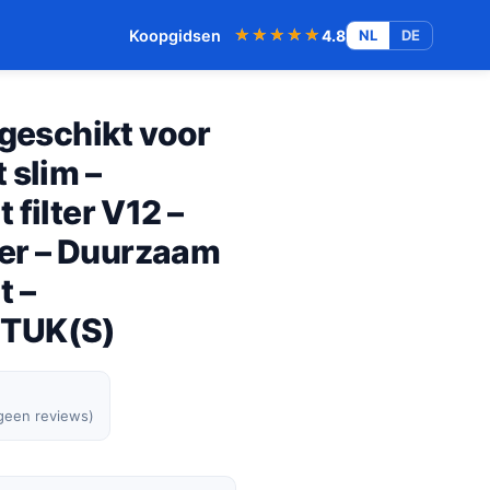
★★★★★
★★★★★
Koopgidsen
4.8
NL
DE
 geschikt voor
 slim –
filter V12 –
iger – Duurzaam
t –
STUK(S)
 geen reviews)