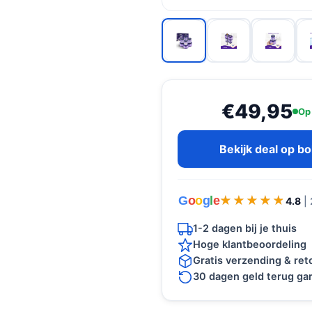
€49,95
Op
Bekijk deal op b
G
o
o
g
l
e
★★★★★
★★★★★
4.8
|
1-2 dagen bij je thuis
Hoge klantbeoordeling
Gratis verzending & re
30 dagen geld terug gar