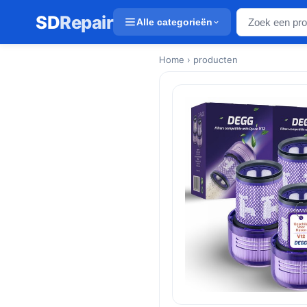
SD
Repair
Alle categorieën
Home
› producten