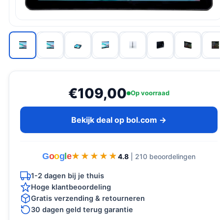
€109,00
Op voorraad
Bekijk deal op bol.com →
G
o
o
g
l
e
★★★★★
★★★★★
4.8
| 210 beoordelingen
1-2 dagen bij je thuis
Hoge klantbeoordeling
Gratis verzending & retourneren
30 dagen geld terug garantie