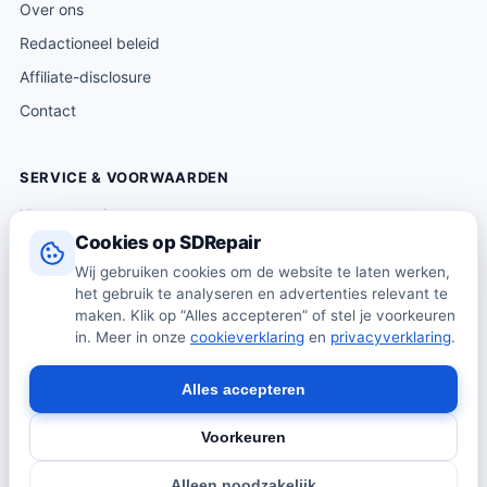
Over ons
Redactioneel beleid
Affiliate-disclosure
Contact
SERVICE & VOORWAARDEN
Klantenservice
Cookies op SDRepair
Verzending & levering
Wij gebruiken cookies om de website te laten werken,
Retourneren
het gebruik te analyseren en advertenties relevant te
Algemene voorwaarden
maken. Klik op “Alles accepteren” of stel je voorkeuren
in. Meer in onze
cookieverklaring
en
privacyverklaring
.
Privacybeleid
Cookiebeleid
Alles accepteren
Voorkeuren
© 2026 SDRepair · Onafhankelijk vergelijkingsplatform · Wij
Alleen noodzakelijk