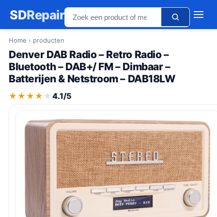
SD
Repair
Home
› producten
Denver DAB Radio – Retro Radio –
Bluetooth – DAB+/ FM – Dimbaar –
Batterijen & Netstroom – DAB18LW
★★★★★
★★★★★
4.1/5