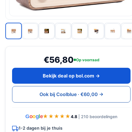
€56,80
Op voorraad
Bekijk deal op bol.com →
Ook bij Coolblue · €60,00 →
G
o
o
g
l
e
★★★★★
★★★★★
4.8
| 210 beoordelingen
1-2 dagen bij je thuis