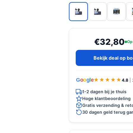
€32,80
Op
Bekijk deal op b
G
o
o
g
l
e
★★★★★
★★★★★
4.8
|
1-2 dagen bij je thuis
Hoge klantbeoordeling
Gratis verzending & re
30 dagen geld terug gar