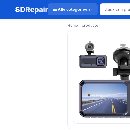
SD
Repair
Alle categorieën
Home
› producten