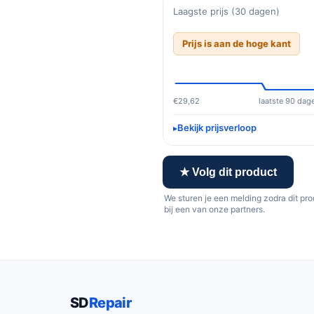
Laagste prijs (30 dagen)
Prijs is aan de hoge kant
€29,62
laatste 90 dag
Bekijk prijsverloop
★ Volg dit product
We sturen je een melding zodra dit pr
bij een van onze partners.
SD
Repair