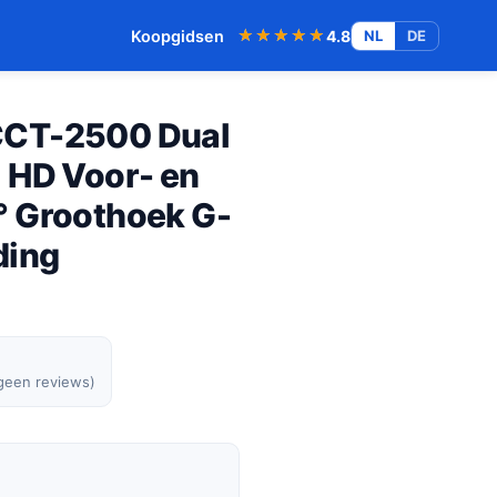
★★★★★
★★★★★
Koopgidsen
4.8
NL
DE
CCT-2500 Dual
 HD Voor- en
° Groothoek G-
ding
 geen reviews)