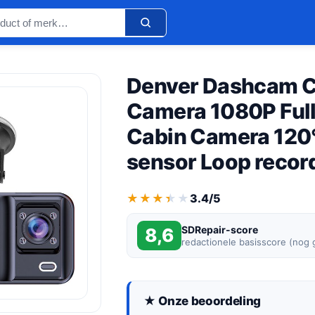
Denver Dashcam 
Camera 1080P Full
Cabin Camera 120
sensor Loop recor
★★★★★
★★★★★
3.4/5
SDRepair-score
8,6
redactionele basisscore (nog
★ Onze beoordeling