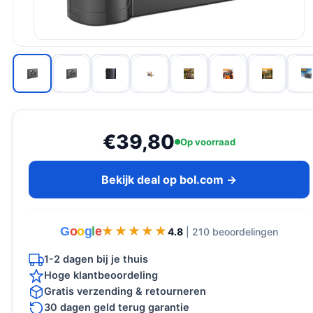
€39,80
Op voorraad
Bekijk deal op bol.com →
G
o
o
g
l
e
★★★★★
★★★★★
4.8
| 210 beoordelingen
1-2 dagen bij je thuis
Hoge klantbeoordeling
Gratis verzending & retourneren
30 dagen geld terug garantie