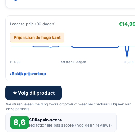
€14,9
Laagste prijs (30 dagen)
Prijs is aan de hoge kant
€14,99
laatste 90 dagen
€39,8
Bekijk prijsverloop
★ Volg dit product
We sturen je een melding zodra dit product weer beschikbaar is bij een van
onze partners.
SDRepair-score
8,6
redactionele basisscore (nog geen reviews)