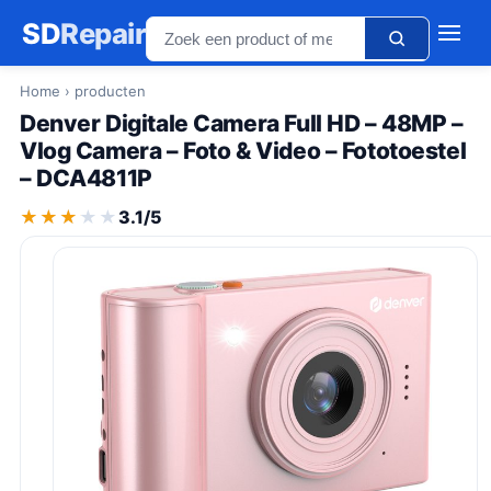
SD
Repair
Home
› producten
Denver Digitale Camera Full HD – 48MP –
Vlog Camera – Foto & Video – Fototoestel
– DCA4811P
★★★★★
★★★★★
3.1/5