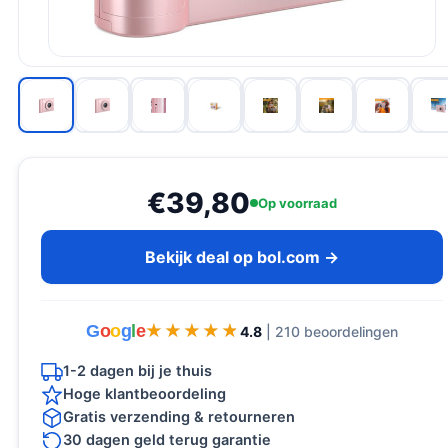
€39,80
Op voorraad
Bekijk deal op bol.com →
G
o
o
g
l
e
★★★★★
★★★★★
4.8
| 210 beoordelingen
1-2 dagen bij je thuis
Hoge klantbeoordeling
Gratis verzending & retourneren
30 dagen geld terug garantie