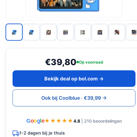
€39,80
Op voorraad
Bekijk deal op bol.com →
Ook bij Coolblue · €39,99 →
G
o
o
g
l
e
★★★★★
★★★★★
4.8
| 210 beoordelingen
1-2 dagen bij je thuis