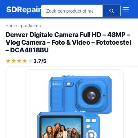
SD
Repair
Home
› producten
Denver Digitale Camera Full HD – 48MP –
Vlog Camera – Foto & Video – Fototoestel
– DCA4818BU
★★★★★
★★★★★
3.7/5