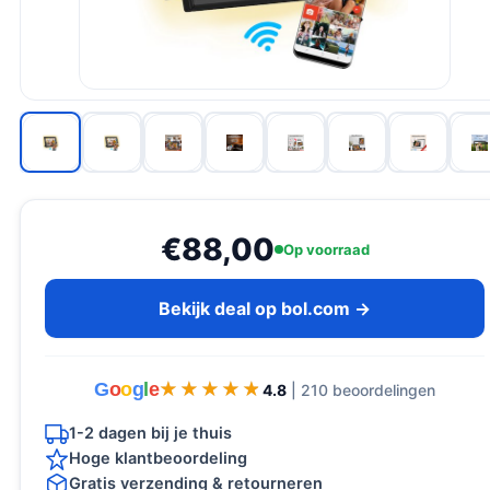
€88,00
Op voorraad
Bekijk deal op bol.com →
G
o
o
g
l
e
★★★★★
★★★★★
4.8
| 210 beoordelingen
1-2 dagen bij je thuis
Hoge klantbeoordeling
Gratis verzending & retourneren