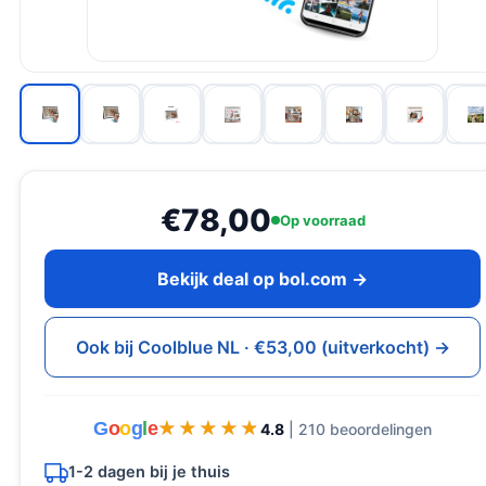
€78,00
Op voorraad
Bekijk deal op bol.com →
Ook bij Coolblue NL · €53,00 (uitverkocht) →
G
o
o
g
l
e
★★★★★
★★★★★
4.8
| 210 beoordelingen
1-2 dagen bij je thuis