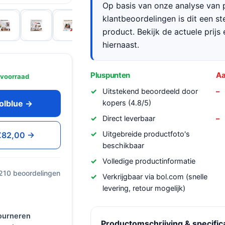
Op basis van onze analyse van p
klantbeoordelingen is dit een s
product. Bekijk de actuele prijs 
hiernaast.
Pluspunten
Aa
 voorraad
Uitstekend beoordeeld door
kopers (4.8/5)
oolblue →
Direct leverbaar
Uitgebreide productfoto's
 €82,00 →
beschikbaar
Volledige productinformatie
 210 beoordelingen
Verkrijgbaar via bol.com (snelle
levering, retour mogelijk)
tourneren
Productomschrijving & specific