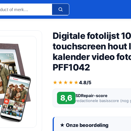
Digitale fotolijst 1
touchscreen hout 
kalender video fot
PFF1042
★★★★★
★★★★★
4.8/5
SDRepair-score
8,6
redactionele basisscore (nog
★ Onze beoordeling