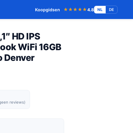
★★★★★
★★★★★
Koopgidsen
4.8
NL
DE
0,1″ HD IPS
look WiFi 16GB
o Denver
 geen reviews)