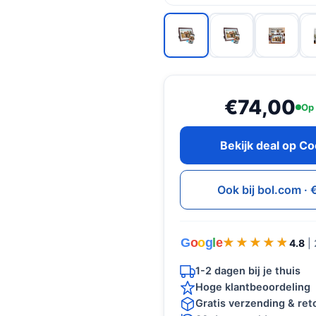
€74,00
Op
Bekijk deal op C
Ook bij bol.com ·
G
o
o
g
l
e
★★★★★
★★★★★
4.8
|
1-2 dagen bij je thuis
Hoge klantbeoordeling
Gratis verzending & re