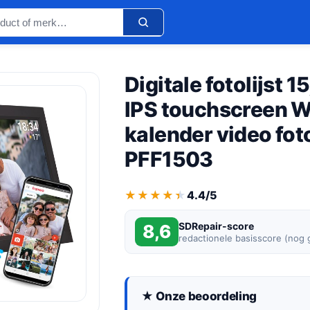
Digitale fotolijst 1
IPS touchscreen W
kalender video fot
PFF1503
★★★★★
★★★★★
4.4/5
SDRepair-score
8,6
redactionele basisscore (nog
★ Onze beoordeling