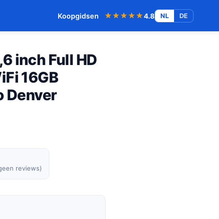
★★★★★
★★★★★
Koopgidsen
4.8
NL
DE
5,6 inch Full HD
iFi 16GB
o Denver
 geen reviews)