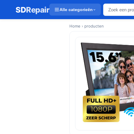
SD
Repair
Alle categorieën
Home
› producten