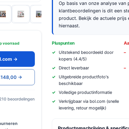
Op basis van onze analyse van p
klantbeoordelingen is dit een s
product. Bekijk de actuele prijs 
hiernaast.
Pluspunten
Aa
p voorraad
Uitstekend beoordeeld door
ol.com →
kopers (4.4/5)
Direct leverbaar
 €148,00 →
Uitgebreide productfoto's
beschikbaar
Volledige productinformatie
 210 beoordelingen
Verkrijgbaar via bol.com (snelle
levering, retour mogelijk)
tourneren
Productomschrijving & specific