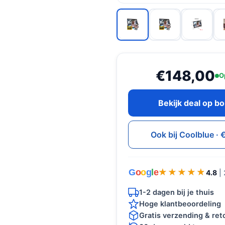
€148,00
O
Bekijk deal op b
Ook bij Coolblue ·
G
o
o
g
l
e
★★★★★
★★★★★
4.8
|
1-2 dagen bij je thuis
Hoge klantbeoordeling
Gratis verzending & re