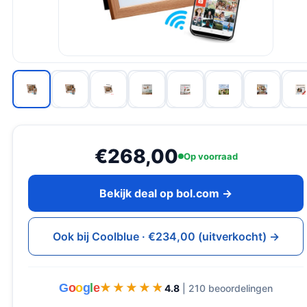
€268,00
Op voorraad
Bekijk deal op bol.com →
Ook bij Coolblue · €234,00 (uitverkocht) →
G
o
o
g
l
e
★★★★★
★★★★★
4.8
| 210 beoordelingen