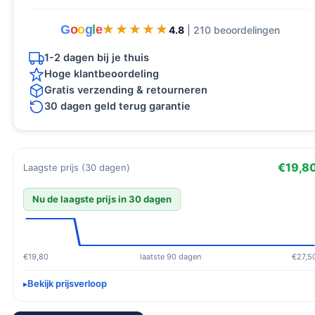
G
o
o
g
l
e
★★★★★
★★★★★
4.8
| 210 beoordelingen
1-2 dagen bij je thuis
Hoge klantbeoordeling
Gratis verzending & retourneren
30 dagen geld terug garantie
€19,8
Laagste prijs (30 dagen)
Nu de laagste prijs in 30 dagen
€19,80
laatste 90 dagen
€27,5
Bekijk prijsverloop