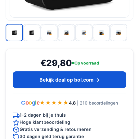
€29,80
Op voorraad
Bekijk deal op bol.com →
G
o
o
g
l
e
★★★★★
★★★★★
4.8
| 210 beoordelingen
1-2 dagen bij je thuis
Hoge klantbeoordeling
Gratis verzending & retourneren
30 dagen geld terug garantie