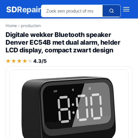
SD
Repair
Home
› producten
Digitale wekker Bluetooth speaker
Denver EC54B met dual alarm, helder
LCD display, compact zwart design
★★★★★
★★★★★
4.3/5