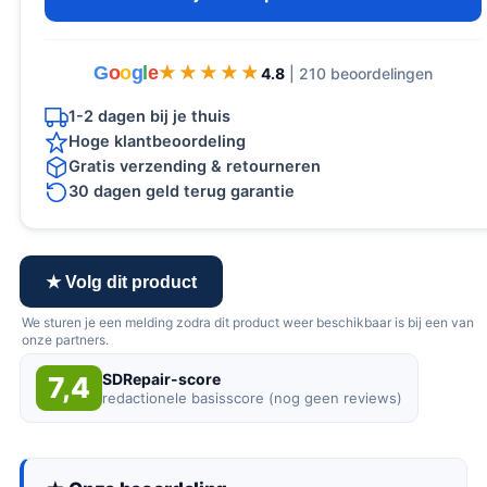
G
o
o
g
l
e
★★★★★
★★★★★
4.8
| 210 beoordelingen
1-2 dagen bij je thuis
Hoge klantbeoordeling
Gratis verzending & retourneren
30 dagen geld terug garantie
★ Volg dit product
We sturen je een melding zodra dit product weer beschikbaar is bij een van
onze partners.
SDRepair-score
7,4
redactionele basisscore (nog geen reviews)