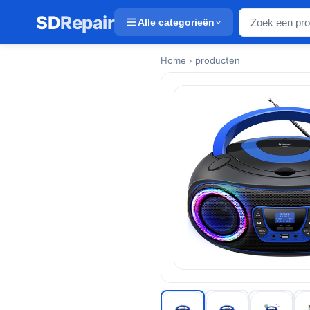
SD
Repair
Alle categorieën
Home
› producten