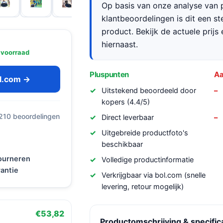
Op basis van onze analyse van p
klantbeoordelingen is dit een s
product. Bekijk de actuele prijs 
hiernaast.
 voorraad
Pluspunten
Aa
ol.com →
Uitstekend beoordeeld door
kopers (4.4/5)
 210 beoordelingen
Direct leverbaar
Uitgebreide productfoto's
beschikbaar
tourneren
Volledige productinformatie
antie
Verkrijgbaar via bol.com (snelle
levering, retour mogelijk)
€53,82
Productomschrijving & specific