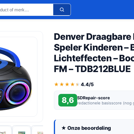
Denver Draagbare
Speler Kinderen – 
Lichteffecten – B
FM – TDB212BLUE
★★★★★
★★★★★
4.4/5
SDRepair-score
8,6
redactionele basisscore (nog
★ Onze beoordeling