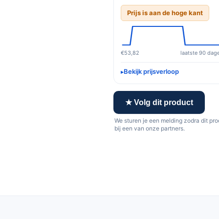
Prijs is aan de hoge kant
€53,82
laatste 90 dag
Bekijk prijsverloop
★ Volg dit product
We sturen je een melding zodra dit pr
bij een van onze partners.