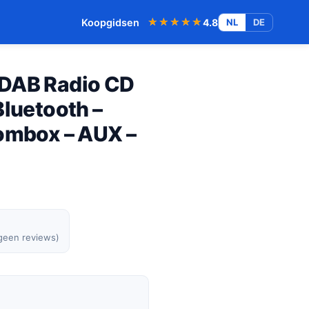
★★★★★
★★★★★
Koopgidsen
4.8
NL
DE
 DAB Radio CD
Bluetooth –
oombox – AUX –
 geen reviews)