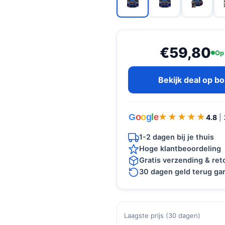
€59,80
Op
Bekijk deal op b
G
o
o
g
l
e
★★★★★
★★★★★
4.8
|
1-2 dagen bij je thuis
Hoge klantbeoordeling
Gratis verzending & re
30 dagen geld terug gar
Laagste prijs (30 dagen)