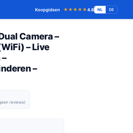
★★★★★
★★★★★
Koopgidsen
4.8
NL
DE
Dual Camera –
WiFi) – Live
 –
nderen –
 geen reviews)