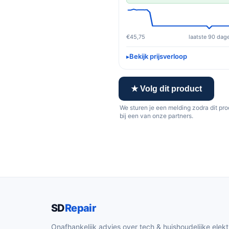
€45,75
laatste 90 dag
Bekijk prijsverloop
★ Volg dit product
We sturen je een melding zodra dit pr
bij een van onze partners.
SD
Repair
Onafhankelijk advies over tech & huishoudelijke elekt