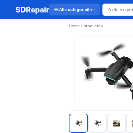
SD
Repair
Alle categorieën
Home
› producten