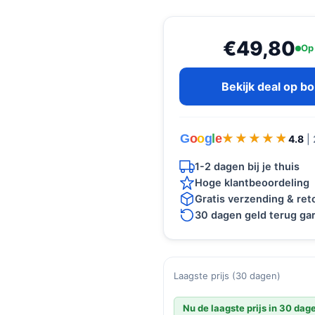
€49,80
Op
Bekijk deal op b
G
o
o
g
l
e
★★★★★
★★★★★
4.8
|
1-2 dagen bij je thuis
Hoge klantbeoordeling
Gratis verzending & re
30 dagen geld terug gar
Laagste prijs (30 dagen)
Nu de laagste prijs in 30 dag