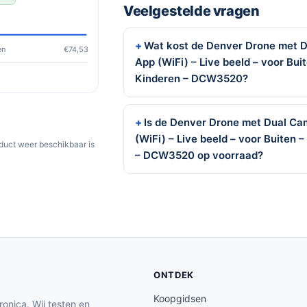
Veelgestelde vragen
Wat kost de Denver Drone met D
en
€74,53
App (WiFi) – Live beeld – voor Bu
Kinderen – DCW3520?
Is de Denver Drone met Dual Cam
(WiFi) – Live beeld – voor Buiten
oduct weer beschikbaar is
– DCW3520 op voorraad?
ONTDEK
Koopgidsen
ronica. Wij testen en