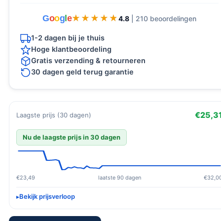
G
o
o
g
l
e
★★★★★
★★★★★
4.8
| 210 beoordelingen
1-2 dagen bij je thuis
Hoge klantbeoordeling
Gratis verzending & retourneren
30 dagen geld terug garantie
€25,3
Laagste prijs (30 dagen)
Nu de laagste prijs in 30 dagen
€23,49
laatste 90 dagen
€32,0
Bekijk prijsverloop