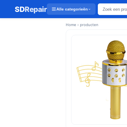
SD
Repair
Alle categorieën
Home
› producten