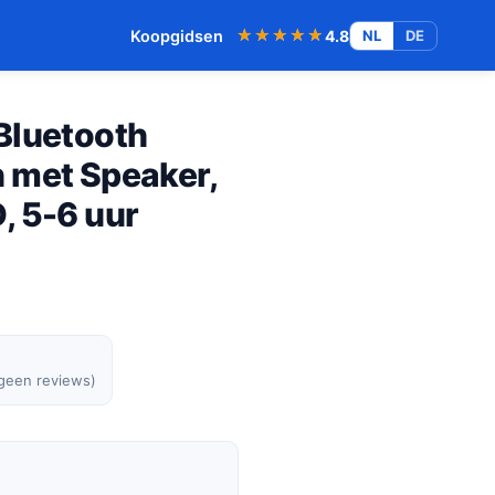
★★★★★
★★★★★
Koopgidsen
4.8
NL
DE
Bluetooth
 met Speaker,
, 5-6 uur
 geen reviews)