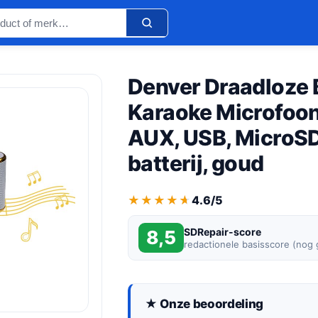
Denver Draadloze 
Karaoke Microfoon
AUX, USB, MicroSD
batterij, goud
★★★★★
★★★★★
4.6/5
SDRepair-score
8,5
redactionele basisscore (nog
★ Onze beoordeling