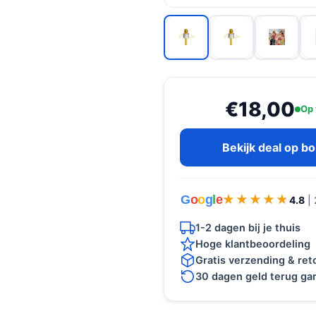
€18,00
Op 
Bekijk deal op b
G
o
o
g
l
e
★★★★★
★★★★★
4.8
|
1-2 dagen bij je thuis
Hoge klantbeoordeling
Gratis verzending & re
30 dagen geld terug gar