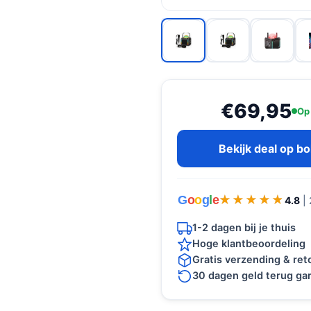
€69,95
Op
Bekijk deal op b
G
o
o
g
l
e
★★★★★
★★★★★
4.8
|
1-2 dagen bij je thuis
Hoge klantbeoordeling
Gratis verzending & re
30 dagen geld terug gar