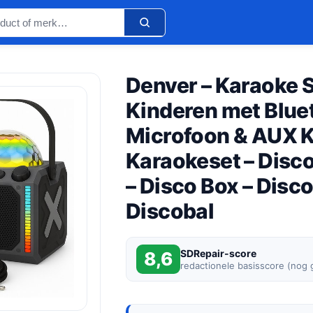
Denver – Karaoke S
Kinderen met Blue
Microfoon & AUX K
Karaokeset – Disco
– Disco Box – Disc
Discobal
SDRepair-score
8,6
redactionele basisscore (nog