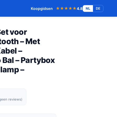
★★★★★
★★★★★
Koopgidsen
4.8
NL
DE
et voor
tooth – Met
abel –
 Bal – Partybox
olamp –
 geen reviews)