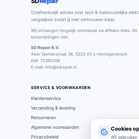
SD
Repair
Onafhankelijk advies over tech & huishoudelijke elekt
vergelijken zodat jij met vertrouwen kiest.
Wij ontvangen mogelijk commissie via affiliate-links. Di
beoordelingen niet.
SD Repair B.V.
Abel Tasmanstraat 36, 5223 VZ s-Hertogenbosch
KvK: 72360208
E-mail:
info@sdrepair.nl
SERVICE & VOORWAARDEN
Klantenservice
Verzending & levering
Retourneren
Algemene voorwaarden
Cookies op
Privacybeleid
Wij gebruiken