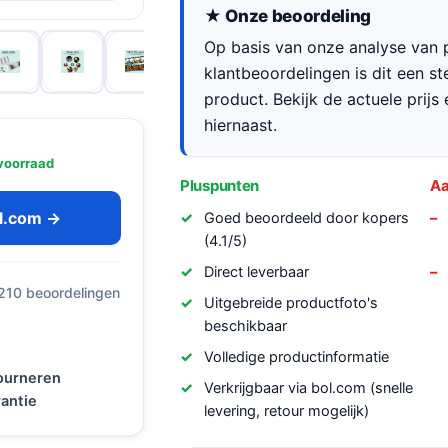
★ Onze beoordeling
Op basis van onze analyse van p
klantbeoordelingen is dit een s
product. Bekijk de actuele prijs 
hiernaast.
voorraad
Pluspunten
Aa
ol.com →
Goed beoordeeld door kopers
(4.1/5)
Direct leverbaar
 210 beoordelingen
Uitgebreide productfoto's
beschikbaar
Volledige productinformatie
tourneren
Verkrijgbaar via bol.com (snelle
antie
levering, retour mogelijk)