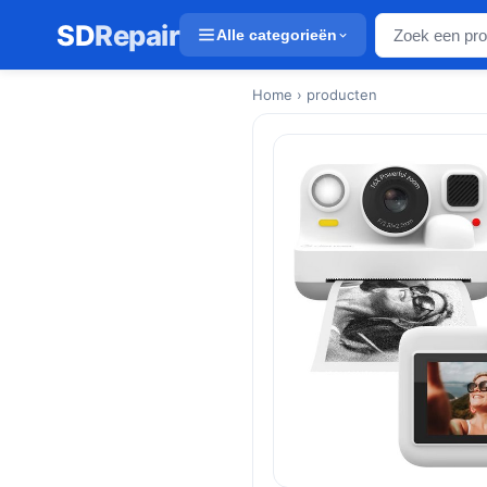
SD
Repair
Alle categorieën
Home
› producten