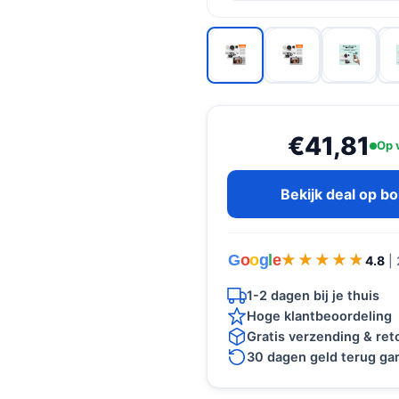
€41,81
Op 
Bekijk deal op b
G
o
o
g
l
e
★★★★★
★★★★★
4.8
|
1-2 dagen bij je thuis
Hoge klantbeoordeling
Gratis verzending & re
30 dagen geld terug gar