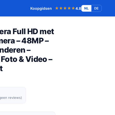
★★★★★
★★★★★
Koopgidsen
4.8
NL
DE
ra Full HD met
amera – 48MP –
nderen –
 Foto & Video –
t
 geen reviews)