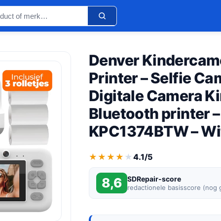
Denver Kindercame
Printer – Selfie C
Digitale Camera Ki
Bluetooth printer –
KPC1374BTW – Wi
★★★★★
★★★★★
4.1/5
SDRepair-score
8,6
redactionele basisscore (nog