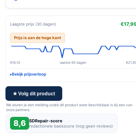
€17,9
Laagste prijs (30 dagen)
Prijs is aan de hoge kant
€16,14
laatste 90 dagen
€21,8
Bekijk prijsverloop
★ Volg dit product
We sturen je een melding zodra dit product weer beschikbaar is bij een van
onze partners.
SDRepair-score
8,6
redactionele basisscore (nog geen reviews)