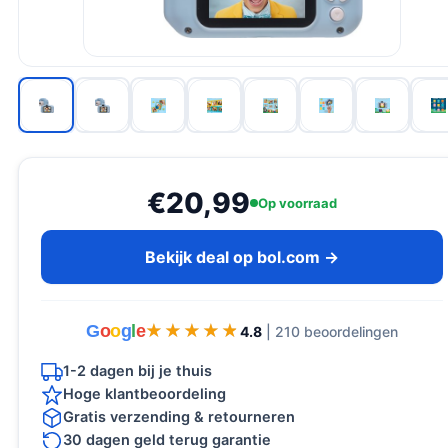
€20,99
Op voorraad
Bekijk deal op bol.com →
G
o
o
g
l
e
★★★★★
★★★★★
4.8
| 210 beoordelingen
1-2 dagen bij je thuis
Hoge klantbeoordeling
Gratis verzending & retourneren
30 dagen geld terug garantie