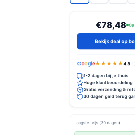
€78,48
Op
Bekijk deal op b
G
o
o
g
l
e
★★★★★
★★★★★
4.8
|
1-2 dagen bij je thuis
Hoge klantbeoordeling
Gratis verzending & re
30 dagen geld terug gar
Laagste prijs (30 dagen)