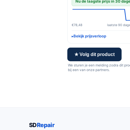
Nu de laagste prijs in 30 dag
€78,48
laatste 90 dag
Bekijk prijsverloop
★ Volg dit product
We sturen je een melding zodra dit pr
bij een van onze partners.
SD
Repair