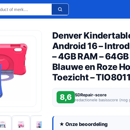
Denver Kindertabl
Android 16 – Intro
– 4GB RAM – 64GB – 
Blauwe en Roze Hoe
Toezicht – TIO80
SDRepair-score
8,6
redactionele basisscore (nog
★ Onze beoordeling