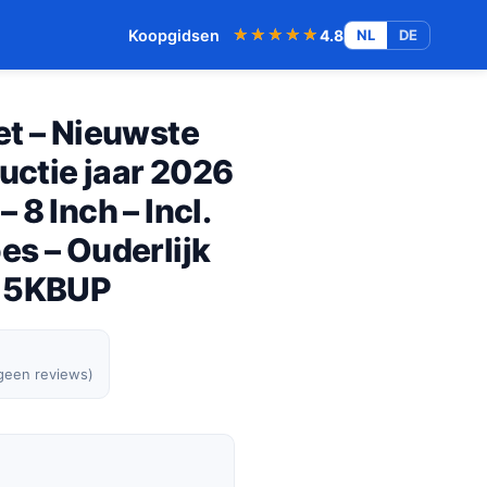
★★★★★
★★★★★
Koopgidsen
4.8
NL
DE
et – Nieuwste
ductie jaar 2026
8 Inch – Incl.
s – Ouderlijk
115KBUP
 geen reviews)